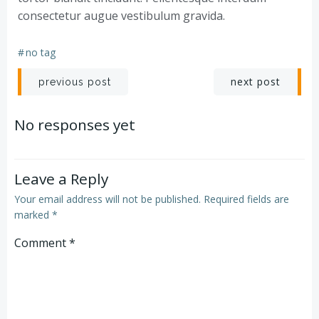
consectetur augue vestibulum gravida.
#
no tag
Post
Post
next post
previous post
navigation
navigation
No responses yet
Leave a Reply
Your email address will not be published.
Required fields are
marked
*
Comment
*